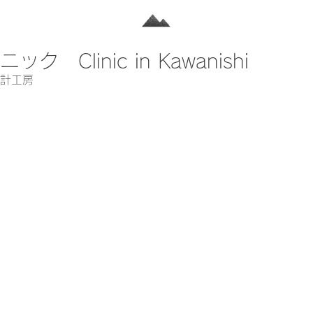
ク Clinic in Kawanishi
計工房