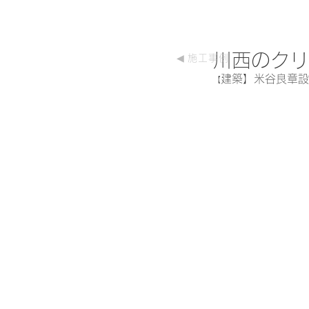
川西のクリニッ
◀
施工事例
建築】米谷良章設
【